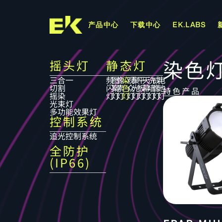
产品中心
下载中心
EK.LABS
染色
摇头灯
静态灯
三合一
频
图
像
染
观
聚
平
天
洗
成
电
切割
闪
案
素
色
众
光
板
幕
墙
像
池
特色产品
摇染
灯
灯
灯
灯
灯
灯
灯
灯
灯
灯
灯
光束灯
多功能效果灯
控制系统
追光控制系统
全防护
(IP66)