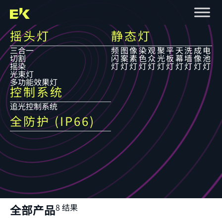
摇头灯
静态灯
三合一
频
图
像
染
观
聚
平
天
洗
成
电
切割
闪
案
素
色
众
光
板
幕
墙
像
池
摇染
灯
灯
灯
灯
灯
灯
灯
灯
灯
灯
灯
光束灯
多功能效果灯
控制系统
追光控制系统
全防护 (IP66)
8 结果
全部产品