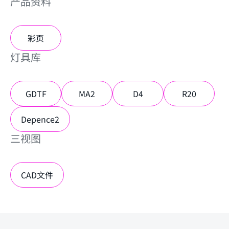
产品资料
彩页
灯具库
GDTF
MA2
D4
R20
Depence2
三视图
CAD文件